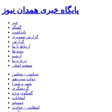
پایگاه خبری همدان نیوز
خبر
گفتگو
یادداشت
گزارش تصویری
گزارش
ارتباط با ما
پیوند ها
آرشیو
درباره ما
صفحه اصلی
سیاسی - مجلس
دولت سیزدهم
شهر و شورا
گردشگری
گفتگوی ویژه
انتخابات
جستجو
انتظامی - حوادث