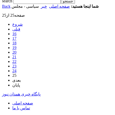
search
شما اینجا هستید:
صفحه اصلی
خبر
سیاسی - مجلس
Back
صفحه25 از25
شروع
قبلی
16
17
18
19
20
21
22
23
24
25
بعدی
پایان
پایگاه خبری همدان نیوز
صفحه اصلی
تماس با ما