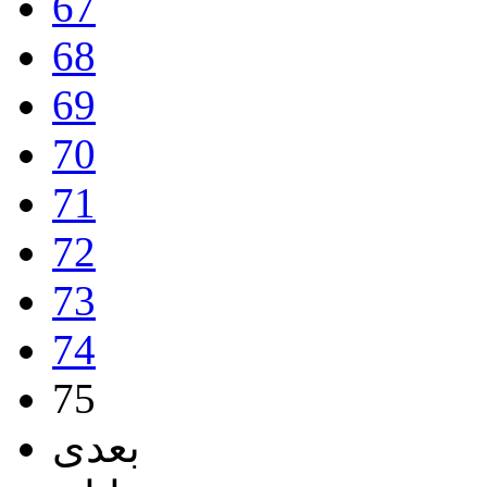
67
68
69
70
71
72
73
74
75
بعدی