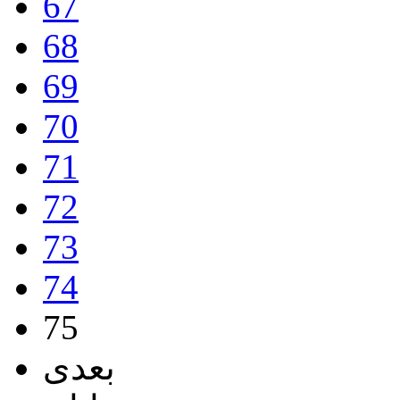
67
68
69
70
71
72
73
74
75
بعدی