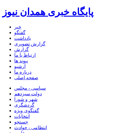
پایگاه خبری همدان نیوز
خبر
گفتگو
یادداشت
گزارش تصویری
گزارش
ارتباط با ما
پیوند ها
آرشیو
درباره ما
صفحه اصلی
سیاسی - مجلس
دولت سیزدهم
شهر و شورا
گردشگری
گفتگوی ویژه
انتخابات
جستجو
انتظامی - حوادث