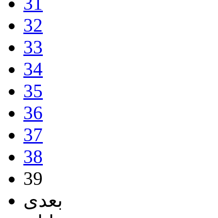
31
32
33
34
35
36
37
38
39
بعدی