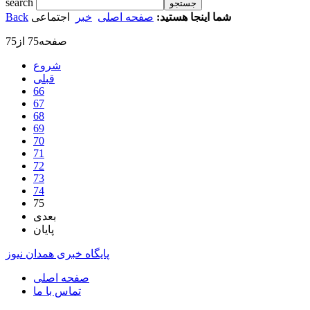
search
شما اینجا هستید:
صفحه اصلی
خبر
اجتماعی
Back
صفحه75 از75
شروع
قبلی
66
67
68
69
70
71
72
73
74
75
بعدی
پایان
پایگاه خبری همدان نیوز
صفحه اصلی
تماس با ما