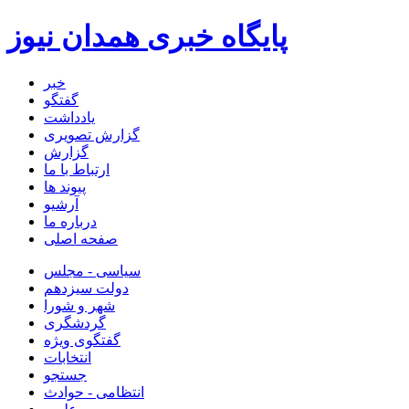
پایگاه خبری همدان نیوز
خبر
گفتگو
یادداشت
گزارش تصویری
گزارش
ارتباط با ما
پیوند ها
آرشیو
درباره ما
صفحه اصلی
سیاسی - مجلس
دولت سیزدهم
شهر و شورا
گردشگری
گفتگوی ویژه
انتخابات
جستجو
انتظامی - حوادث