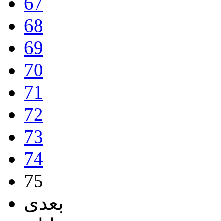
67
68
69
70
71
72
73
74
75
بعدی